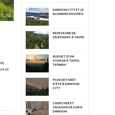
DAWSON CITY ET LE
KLONDIKE EN VIDÉO
MONTAGNE DE
L’ÉLÉPHANT À TAIPEI
BUDGET D’UN
VOYAGE À TAIPEI,
nt.
TAÏWAN
tre et
FEUX DE FORÊT
D’ÉTÉ À DAWSON
CITY
CHERCHER ET
TROUVER DE L’OR À
DAWSON