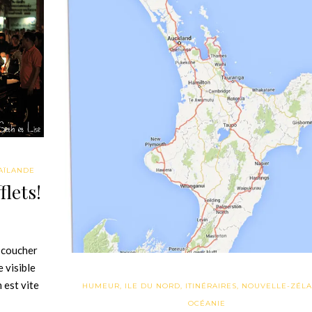
AÏLANDE
flets!
 coucher
e visible
 est vite
HUMEUR
,
ILE DU NORD
,
ITINÉRAIRES
,
NOUVELLE-ZÉL
OCÉANIE