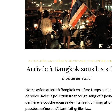
ACTUALITÉS
,
ASIE
,
RÉCITS DE VOYAGE
,
RENCONTRE
,
TH
Arrivée à Bangkok sous les sif
19 DÉCEMBRE 2013
Notre avion atterit à Bangkok en même temps que le
de soleil. Avec la pollution il est rouge sang et à pein
derrière la couche épaisse de « fumée ». L’immigration
passée… même en s’étant fait griller la…