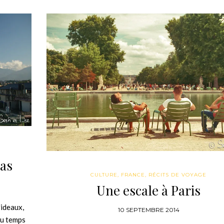
as
CULTURE
,
FRANCE
,
RÉCITS DE VOYAGE
Une escale à Paris
rideaux,
10 SEPTEMBRE 2014
eau temps