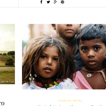
ro
HUMEUR
,
NEPAL