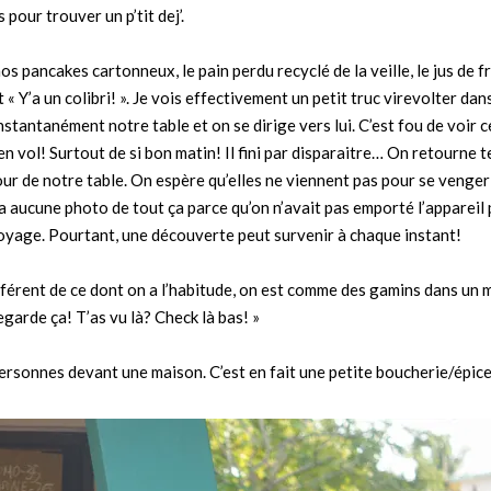
 pour trouver un p’tit dej’.
os pancakes cartonneux, le pain perdu recyclé de la veille, le jus de fr
 « Y’a un colibri! ». Je vois effectivement un petit truc virevolter dan
stantanément notre table et on se dirige vers lui. C’est fou de voir c
en vol! Surtout de si bon matin! Il fini par disparaitre… On retourne 
tour de notre table. On espère qu’elles ne viennent pas pour se venge
a aucune photo de tout ça parce qu’on n’avait pas emporté l’appareil 
 voyage. Pourtant, une découverte peut survenir à chaque instant!
ifférent de ce dont on a l’habitude, on est comme des gamins dans un
egarde ça! T’as vu là? Check là bas! »
personnes devant une maison. C’est en fait une petite boucherie/épice