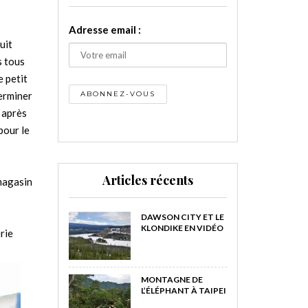
Adresse email :
uit
s tous
e petit
terminer
r après
pour le
Articles récents
 magasin
DAWSON CITY ET LE
KLONDIKE EN VIDÉO
rie
MONTAGNE DE
L’ÉLÉPHANT À TAIPEI