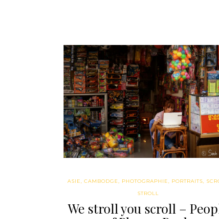
ASIE
,
CAMBODGE
,
PHOTOGRAPHIE
,
PORTRAITS
,
SCR
STROLL
We stroll you scroll – Peop