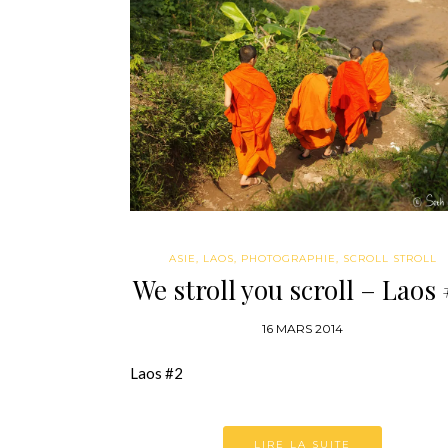
ASIE
,
LAOS
,
PHOTOGRAPHIE
,
SCROLL STROLL
We stroll you scroll – Laos
16 MARS 2014
Laos #2
LIRE LA SUITE