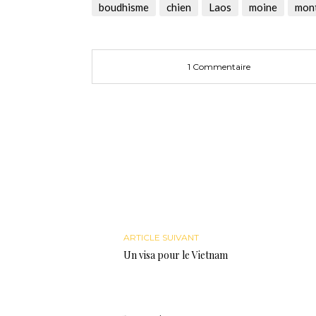
une
une
dans
boudhisme
chien
Laos
moine
mon
nouvelle
nouvelle
une
fenêtre)
fenêtre)
nouvelle
fenêtre)
1 Commentaire
ARTICLE SUIVANT
Un visa pour le Vietnam