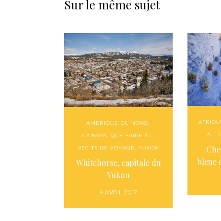
Sur le même sujet
AFRIQU
AMÉRIQUE DU NORD
,
À...
,
CANADA
,
QUE FAIRE À...
,
Che
RÉCITS DE VOYAGE
,
YUKON
bleue
Whitehorse, capitale du
Yukon
9 AVRIL 2017