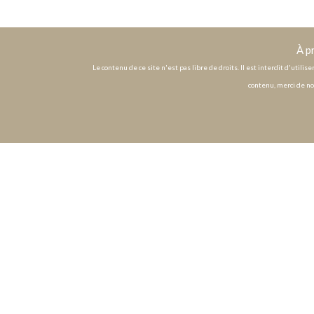
À p
Le contenu de ce site n'est pas libre de droits. Il est interdit d'utili
contenu, merci de no