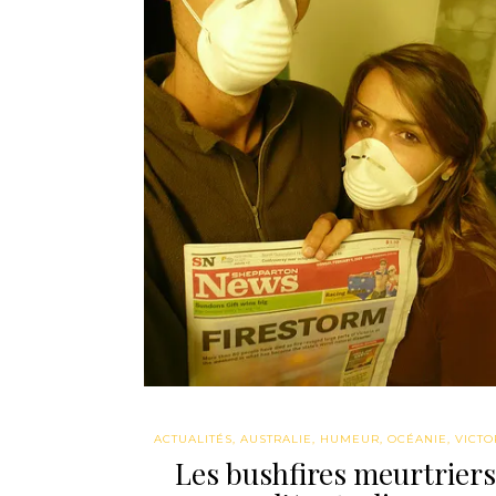
ACTUALITÉS
,
AUSTRALIE
,
HUMEUR
,
OCÉANIE
,
VICTO
Les bushfires meurtriers