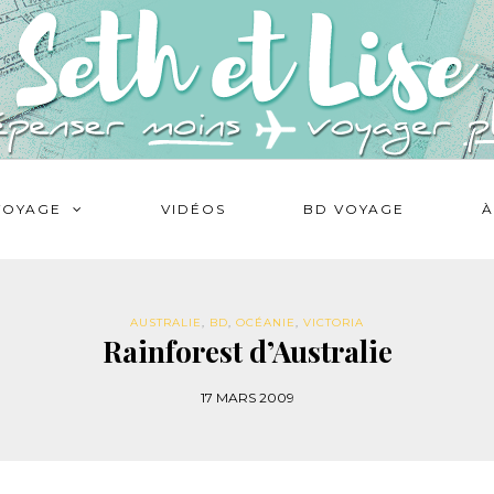
VOYAGE
VIDÉOS
BD VOYAGE
À
AUSTRALIE
,
BD
,
OCÉANIE
,
VICTORIA
Rainforest d’Australie
17 MARS 2009