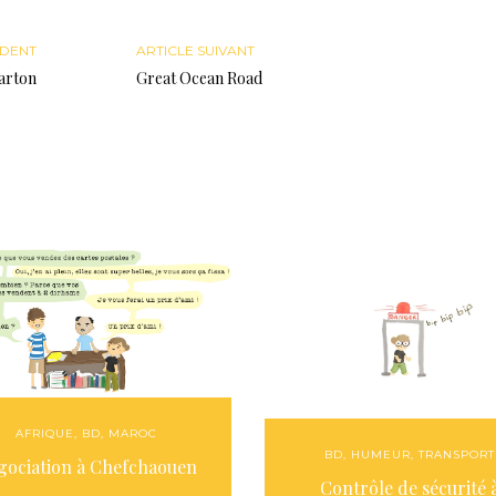
ÉDENT
ARTICLE SUIVANT
arton
Great Ocean Road
AFRIQUE
,
BD
,
MAROC
BD
,
HUMEUR
,
TRANSPORT
gociation à Chefchaouen
Contrôle de sécurité 