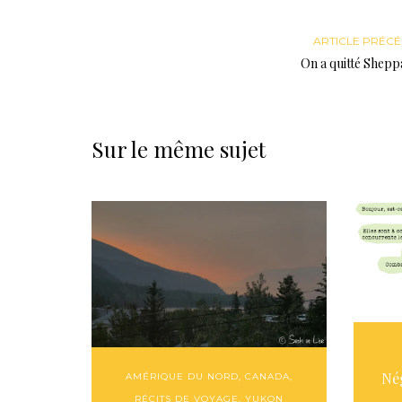
ARTICLE PRÉC
On a quitté Shepp
Sur le même sujet
Né
AMÉRIQUE DU NORD
,
CANADA
,
RÉCITS DE VOYAGE
,
YUKON