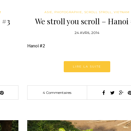
M
ASIE
,
PHOTOGRAPHIE
,
SCROLL STROLL
,
VIETNAM
i #3
We stroll you scroll – Hanoi
24 AVRIL 2014
Hanoi #2
LIRE LA SUITE
4 Commentaires