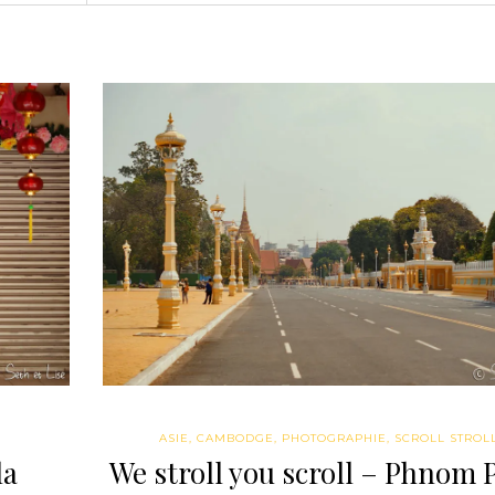
ASIE
,
CAMBODGE
,
PHOTOGRAPHIE
,
SCROLL STROL
la
We stroll you scroll – Phnom 