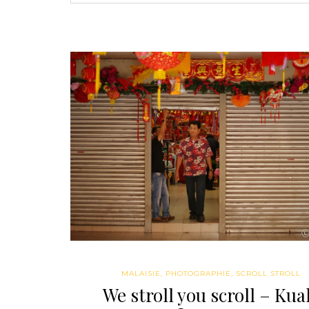
MALAISIE
,
PHOTOGRAPHIE
,
SCROLL STROLL
We stroll you scroll – Kua