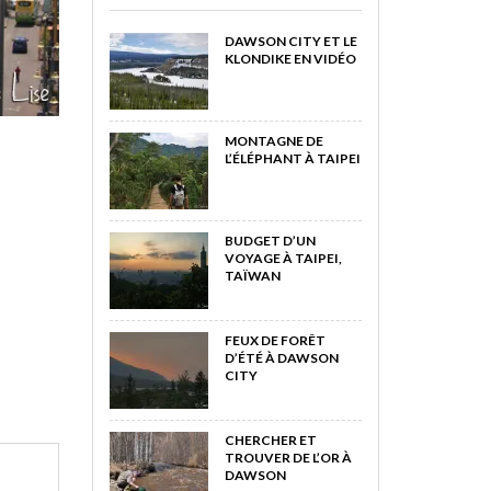
DAWSON CITY ET LE
KLONDIKE EN VIDÉO
MONTAGNE DE
L’ÉLÉPHANT À TAIPEI
BUDGET D’UN
VOYAGE À TAIPEI,
TAÏWAN
FEUX DE FORÊT
D’ÉTÉ À DAWSON
CITY
CHERCHER ET
TROUVER DE L’OR À
DAWSON