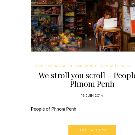
ASIE
,
CAMBODGE
,
PHOTOGRAPHIE
,
PORTRAITS
,
SCROLL
We stroll you scroll – Peopl
Phnom Penh
19 JUIN 2014
People of Phnom Penh
LIRE LA SUITE