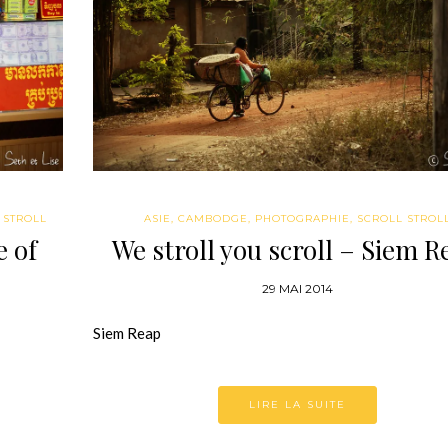
 STROLL
ASIE
,
CAMBODGE
,
PHOTOGRAPHIE
,
SCROLL STROL
e of
We stroll you scroll – Siem R
29 MAI 2014
Siem Reap
LIRE LA SUITE