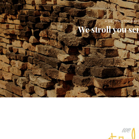
ASIE
,
PHOTOGRAP
We stroll you sc
1