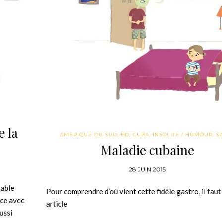
e la
AMÉRIQUE DU SUD
,
BD
,
CUBA
,
INSOLITE / HUMOUR
,
S
Maladie cubaine
28 JUIN 2015
table
Pour comprendre d’où vient cette fidèle gastro, il faut 
nce avec
article
ussi