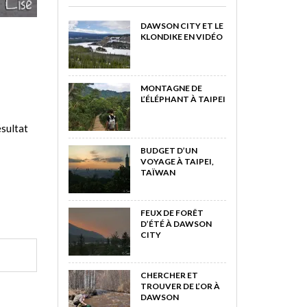
DAWSON CITY ET LE
KLONDIKE EN VIDÉO
MONTAGNE DE
L’ÉLÉPHANT À TAIPEI
ésultat
BUDGET D’UN
VOYAGE À TAIPEI,
TAÏWAN
FEUX DE FORÊT
D’ÉTÉ À DAWSON
CITY
CHERCHER ET
TROUVER DE L’OR À
DAWSON