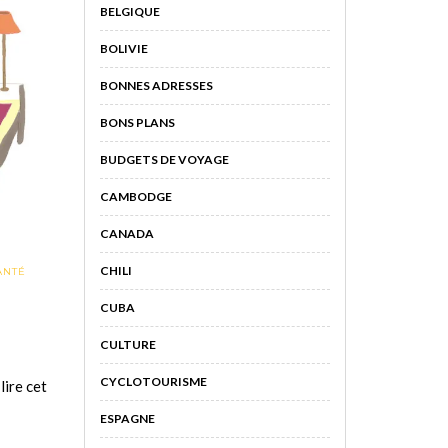
BELGIQUE
BOLIVIE
BONNES ADRESSES
BONS PLANS
BUDGETS DE VOYAGE
CAMBODGE
CANADA
CHILI
ANTÉ
CUBA
CULTURE
CYCLOTOURISME
lire cet
ESPAGNE