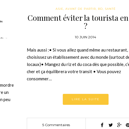
ASIE
,
AVANT DE PARTIR
,
BD
,
SANTÉ
Comment éviter la tourista en
?
10 JUIN 2014
Mais aussi :• Si vous allez quand même au restaurant,
choisissez un établissement avec du monde (surtout d
locaux)• Mangez du riz et du coca dès que possible, c’
cher et ça équilibrera votre transit • Vous pouvez
consommer…
s mordre
re un
un peu
LIRE LA SUITE
5 Commentaires