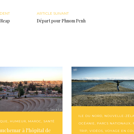
ÉDENT
ARTICLE SUIVANT
m Reap
Départ pour Phnom Penh
ILE DU NORD
,
NOUVELLE-ZÉL
IQUE
,
HUMEUR
,
MAROC
,
SANTÉ
OCÉANIE
,
PARCS NATIONAUX
,
auchemar à l’hôpital de
TRIP
,
VIDÉOS
,
VOYAGE EN CO