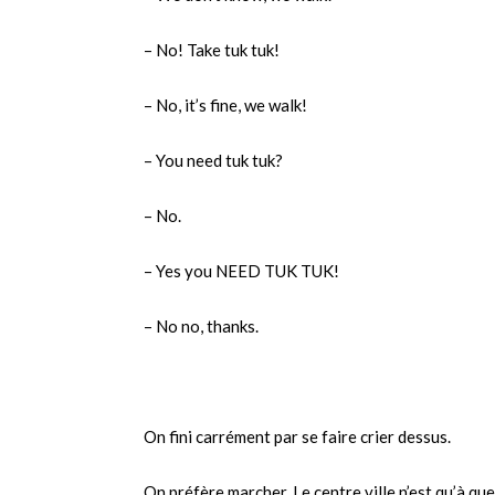
– No! Take tuk tuk!
– No, it’s fine, we walk!
– You need tuk tuk?
– No.
– Yes you NEED TUK TUK!
– No no, thanks.
On fini carrément par se faire crier dessus.
On préfère marcher. Le centre ville n’est qu’à qu