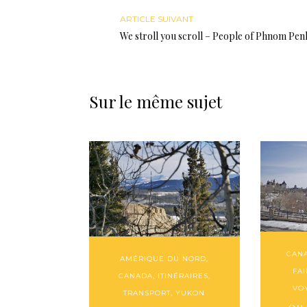
ARTICLE SUIVANT
We stroll you scroll – People of Phnom Pen
Sur le même sujet
CAN
AMÉRIQUE DU NORD
,
FAI
CANADA
,
ITINÉRAIRES
,
VO
TRANSPORT
,
YUKON