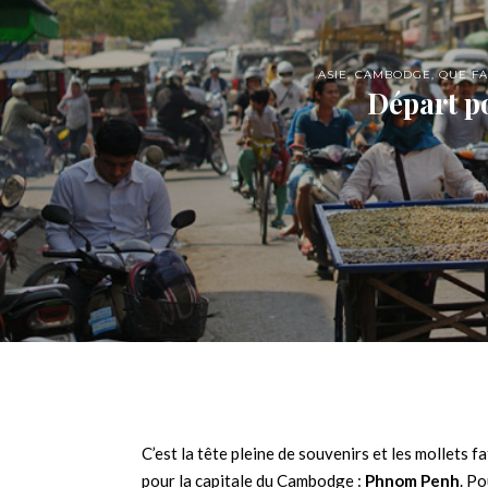
ASIE
,
CAMBODGE
,
QUE FAI
Départ 
C’est la tête pleine de souvenirs et les mollets 
pour la capitale du Cambodge :
Phnom Penh
. Po