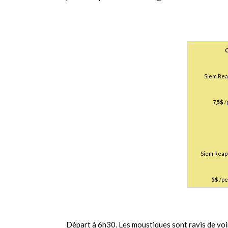
C
Siem Rea
7,5$
/
Siem Reap
5$
/pe
Départ à 6h30. Les moustiques sont ravis de voi