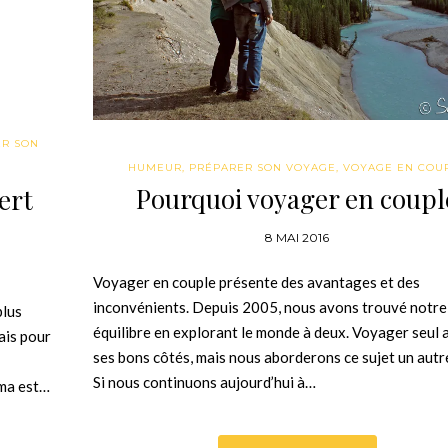
ER SON
HUMEUR
,
PRÉPARER SON VOYAGE
,
VOYAGE EN COU
Pourquoi voyager en coupl
ert
8 MAI 2016
Voyager en couple présente des avantages et des
inconvénients. Depuis 2005, nous avons trouvé notre
plus
équilibre en explorant le monde à deux. Voyager seul a
ais pour
ses bons côtés, mais nous aborderons ce sujet un autre
Si nous continuons aujourd’hui à…
ama est…