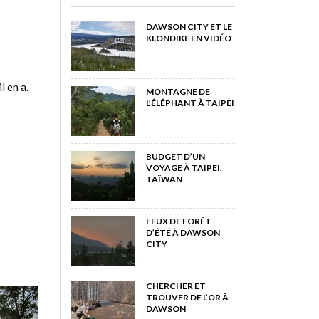
DAWSON CITY ET LE
KLONDIKE EN VIDÉO
l en a.
MONTAGNE DE
L’ÉLÉPHANT À TAIPEI
BUDGET D’UN
VOYAGE À TAIPEI,
TAÏWAN
FEUX DE FORÊT
D’ÉTÉ À DAWSON
CITY
CHERCHER ET
TROUVER DE L’OR À
DAWSON