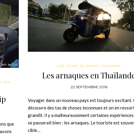
ASIE
,
AVANT DE PARTIR
,
THAÏLANDE
Les arnaques en Thaïland
 TRIP
,
22 SEPTEMBRE 2016
ip
Voyager dans un nouveau pays est toujours excitant.
découvre des tas de choses inconnues et on en ressor
grandit. Il y a malheureusement certaines expériences
se passerait bien : les arnaques. Le touriste est souve
ions que
cible…
 avons