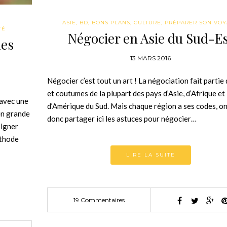
ASIE
,
BD
,
BONS PLANS
,
CULTURE
,
PRÉPARER SON VO
TÉ
Négocier en Asie du Sud-E
les
13 MARS 2016
Négocier c’est tout un art ! La négociation fait partie 
et coutumes de la plupart des pays d’Asie, d’Afrique et
 avec une
d’Amérique du Sud. Mais chaque région a ses codes, on
en grande
donc partager ici les astuces pour négocier…
oigner
éthode
LIRE LA SUITE
19 Commentaires