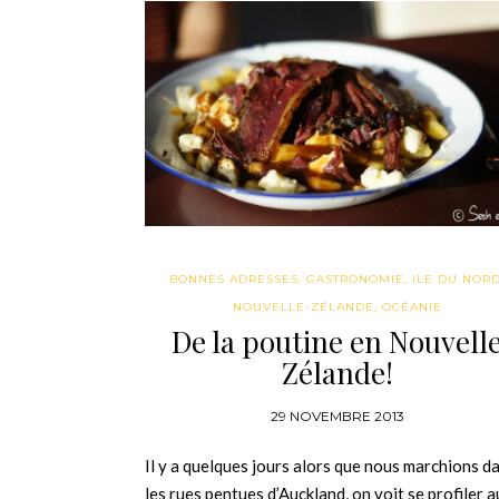
BONNES ADRESSES
,
GASTRONOMIE
,
ILE DU NOR
NOUVELLE-ZÉLANDE
,
OCÉANIE
De la poutine en Nouvell
Zélande!
29 NOVEMBRE 2013
Il y a quelques jours alors que nous marchions d
les rues pentues d’Auckland, on voit se profiler a