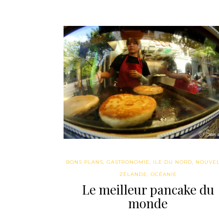
BONS PLANS
,
GASTRONOMIE
,
ILE DU NORD
,
NOUVEL
ZÉLANDE
,
OCÉANIE
Le meilleur pancake du
monde