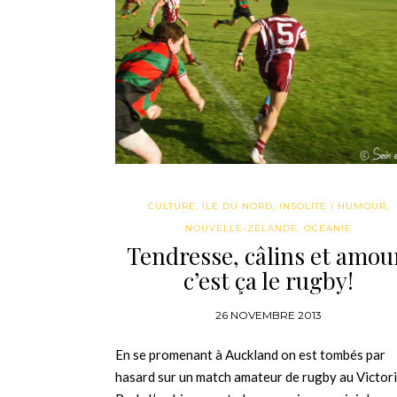
CULTURE
,
ILE DU NORD
,
INSOLITE / HUMOUR
,
NOUVELLE-ZÉLANDE
,
OCÉANIE
Tendresse, câlins et amou
c’est ça le rugby!
26 NOVEMBRE 2013
En se promenant à Auckland on est tombés par
hasard sur un match amateur de rugby au Victor