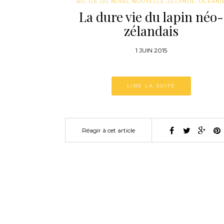
BD
,
ILE DU NORD
,
NOUVELLE-ZÉLANDE
,
OCÉANI
La dure vie du lapin néo-
zélandais
1 JUIN 2015
LIRE LA SUITE
Réagir à cet article