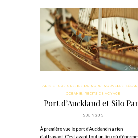
ARTS ET CULTURE
,
ILE DU NORD
,
NOUVELLE-ZÉLA
OCÉANIE
,
RÉCITS DE VOYAGE
Port d’Auckland et Silo Pa
5 JUIN 2015
À première vue le port d’Auckland n’a rien
d’attrayant. C’est avant tout un lieu où d’énorme