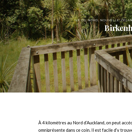
ILE DU NORD
,
NOUVELLE-ZÉLA
Birkenh
À 4 kilomètres au Nord d’Auckland, on peut accéd
omniprésente dans ce coin. Il est facile d’y trou