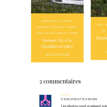
AMÉRIQUE DU NORD
,
ASIE
,
Q
CANADA
,
GÉOLOGIE
,
VIDÉOS
,
DE
VOYAGE EN COUPLE
,
YUKON
Monta
Dawson City et le
Klondike en vidéo
1
25 JANVIER 2018
2 commentaires
LUCIE
3 JUIN 2015 AT 15 H 55 MIN
Les photos sont vraiment sup