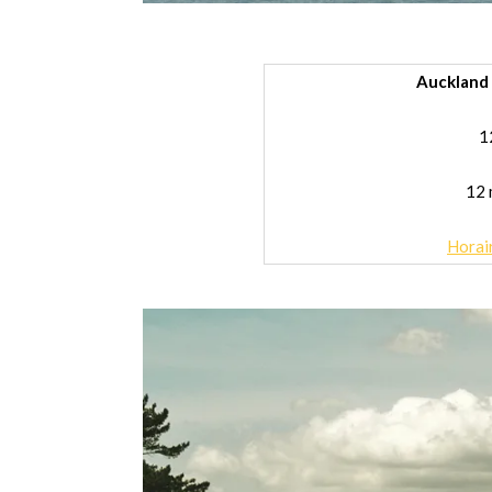
Auckland 
1
12 
Horai