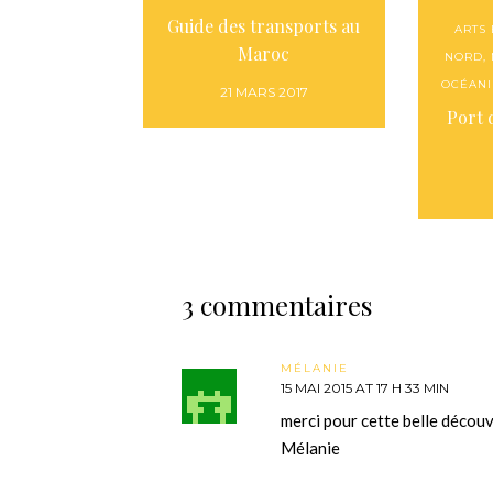
Guide des transports au
ARTS
Maroc
NORD
,
OCÉANI
21 MARS 2017
Port 
3 commentaires
MÉLANIE
15 MAI 2015 AT 17 H 33 MIN
merci pour cette belle décou
Mélanie