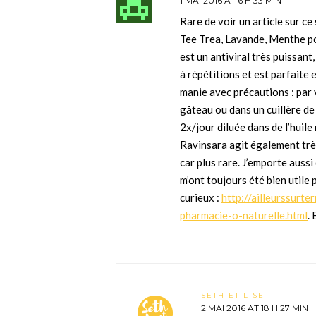
1 MAI 2016 AT 6 H 33 MIN
Rare de voir un article sur c
Tee Trea, Lavande, Menthe po
est un antiviral très puissant
à répétitions et est parfaite 
manie avec précautions : par 
gâteau ou dans un cuillère de 
2x/jour diluée dans de l’huile
Ravinsara agit également très
car plus rare. J’emporte auss
m’ont toujours été bien utile 
curieux :
http://ailleurssurt
pharmacie-o-naturelle.html
.
SETH ET LISE
2 MAI 2016 AT 18 H 27 MIN