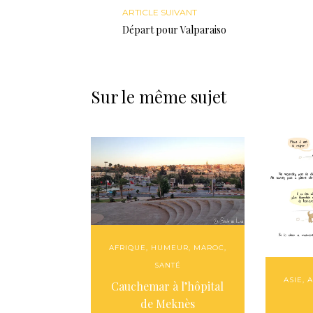
ARTICLE SUIVANT
Départ pour Valparaiso
Sur le même sujet
AFRIQUE
,
HUMEUR
,
MAROC
,
SANTÉ
ASIE
,
A
Cauchemar à l’hôpital
de Meknès