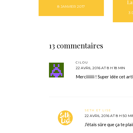
La
8 JANVIER 2017
3
13 commentaires
CILOU
22 AVRIL 2016 AT 8 H 18 MIN
Merciiiiiii ! Super idée cet art
SETH ET LISE
22 AVRIL 2016 AT 8 H 50 MI
J’étais sûre que ça te pla