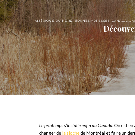
AMÉRIQUE DU NORD
,
BONNES ADRESSES
,
CANADA
,
GA
Découver
Le printemps s’installe enfin au Canada.
On est en 
changer de
la sloche
de Montréal et faire un dern