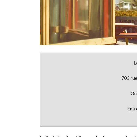
L
703 rue
Ouv
Entr