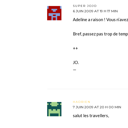
SUPER JOJO
6 JUIN 2009 AT 19 H 17 MIN
Adeline a raison ! Vous n’ave
Bref, passez pas trop de tem
++
JO.
—
HADRIEN
7 JUIN 2009 AT 20 H 00 MIN
salut les travellers,