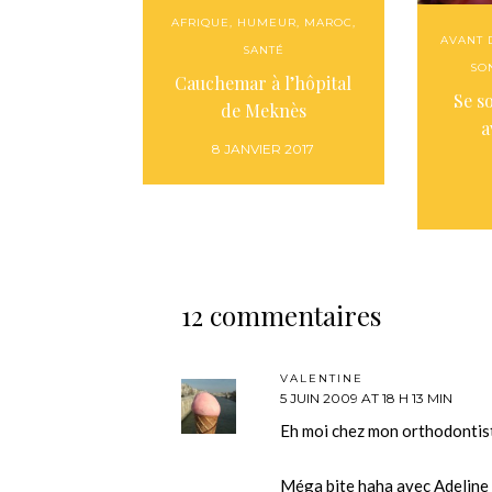
AFRIQUE
,
HUMEUR
,
MAROC
,
AVANT 
SANTÉ
SO
Cauchemar à l’hôpital
Se s
de Meknès
a
8 JANVIER 2017
12 commentaires
VALENTINE
5 JUIN 2009 AT 18 H 13 MIN
Eh moi chez mon orthodontist
Méga bite haha avec Adeline on