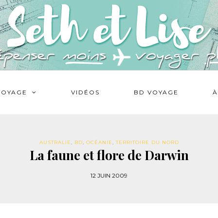
VOYAGE
VIDÉOS
BD VOYAGE
À
AUSTRALIE
,
BD
,
OCÉANIE
,
TERRITOIRE DU NORD
La faune et flore de Darwin
12 JUIN 2009