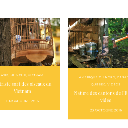
ASIE
,
HUMEUR
,
VIETNAM
AMÉRIQUE DU NORD
,
CANA
triste sort des oiseaux du
QUÉBEC
,
VIDÉOS
Vietnam
Nature des cantons de l’E
vidéo
11 NOVEMBRE 2016
23 OCTOBRE 2016