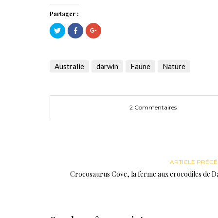
Partager :
Cliquez
Cliquez
Cliquez
pour
pour
pour
partager
partager
partager
sur
sur
sur
Twitter(ouvre
Facebook(ouvre
Google+
dans
dans
(ouvre
une
une
dans
Australie
darwin
Faune
Nature
nouvelle
nouvelle
une
fenêtre)
fenêtre)
nouvelle
fenêtre)
2 Commentaires
ARTICLE PRÉC
Crocosaurus Cove, la ferme aux crocodiles de D