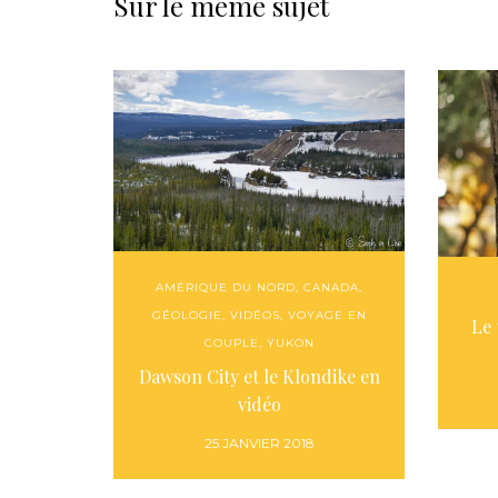
Sur le même sujet
AMÉRIQUE DU NORD
,
CANADA
,
GÉOLOGIE
,
VIDÉOS
,
VOYAGE EN
Le 
COUPLE
,
YUKON
Dawson City et le Klondike en
vidéo
25 JANVIER 2018