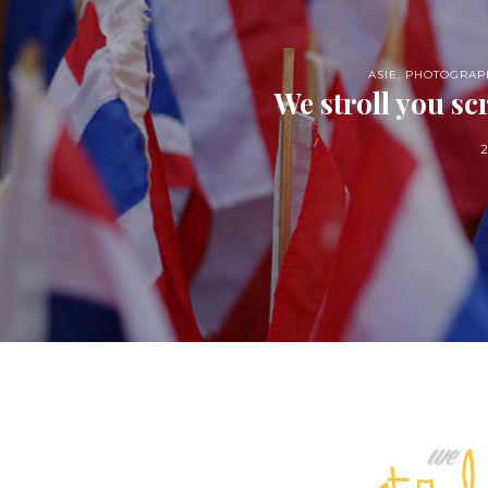
ASIE
,
PHOTOGRAP
We stroll you sc
2