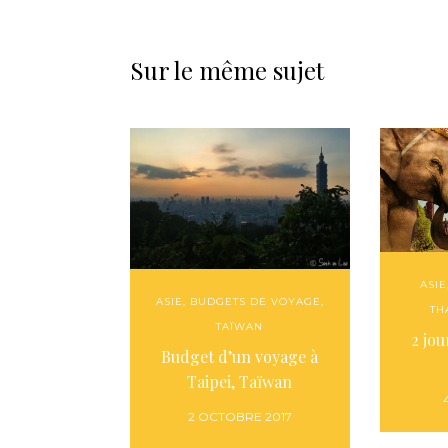
Sur le même sujet
ASIE
ASIE
,
BUDGETS DE VOYAGE
,
TH
TAÏWAN
2 jou
Budget d’un voyage à
Taipei, Taïwan
2 OCTOBRE 2017