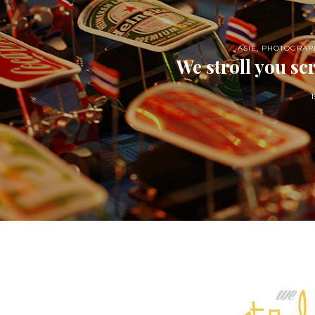
ASIE
,
PHOTOGRAP
We stroll you sc
1