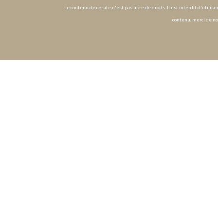
Le contenu de ce site n'est pas libre de droits. Il est interdit d'utili
contenu, merci de no