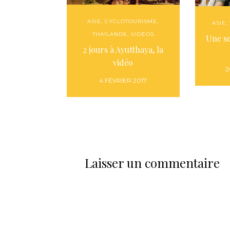
ASIE
,
CYCLOTOURISME
,
ASIE
,
THAÏLANDE
,
VIDÉOS
Une s
2 jours à Ayutthaya, la
vidéo
2
4 FÉVRIER 2017
Laisser un commentaire