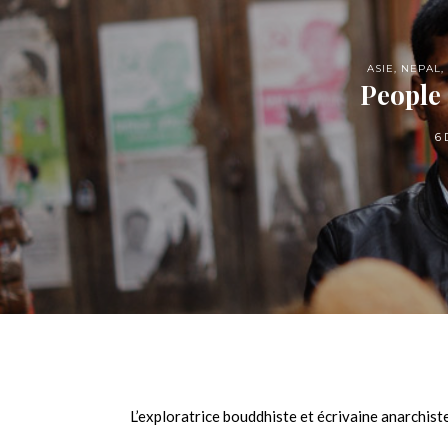
ASIE
,
NEPAL
,
People
6
L’exploratrice bouddhiste et écrivaine anarchist