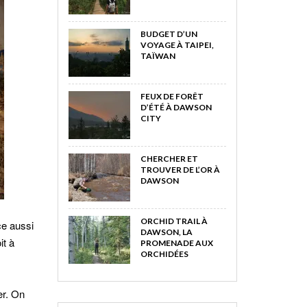
BUDGET D’UN
VOYAGE À TAIPEI,
TAÏWAN
FEUX DE FORÊT
D’ÉTÉ À DAWSON
CITY
CHERCHER ET
TROUVER DE L’OR À
DAWSON
ORCHID TRAIL À
ce aussi
DAWSON, LA
it à
PROMENADE AUX
ORCHIDÉES
er. On