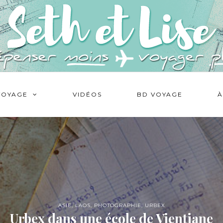
VOYAGE
VIDÉOS
BD VOYAGE
À
ASIE
,
LAOS
,
PHOTOGRAPHIE
,
URBEX
Urbex dans une école de Vientiane