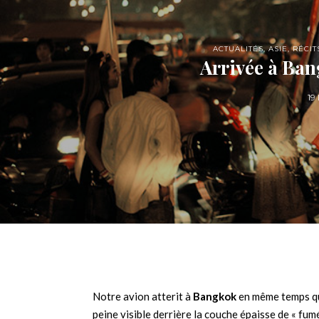
ACTUALITÉS
,
ASIE
,
RÉCIT
Arrivée à Bang
19
Notre avion atterit à
Bangkok
en même temps que
peine visible derrière la couche épaisse de « fumé