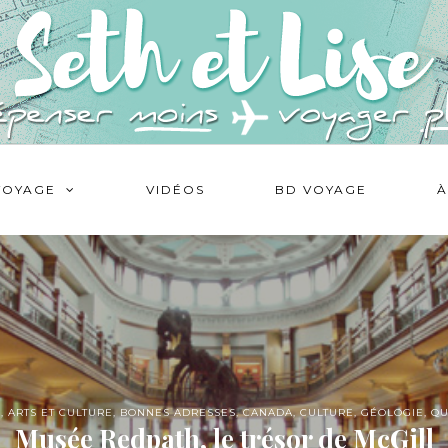
VOYAGE
VIDÉOS
BD VOYAGE
À
D
,
ARTS ET CULTURE
,
BONNES ADRESSES
,
CANADA
,
CULTURE
,
GÉOLOGIE
,
QU
Musée Redpath, le trésor de McGill