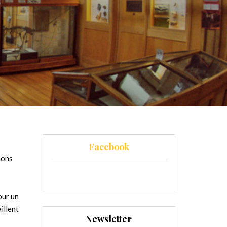
Facebook
nons
our un
illent
Newsletter