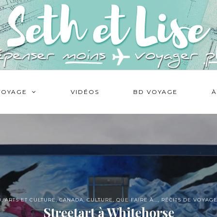
VOYAGE
VIDÉOS
BD VOYAGE
À
D
,
ARTS ET CULTURE
,
CANADA
,
CULTURE
,
QUE FAIRE À...
,
RÉCITS DE VOYAG
Streetart à Whitehorse