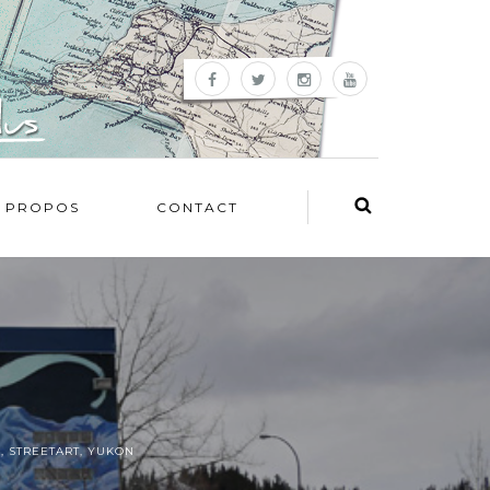
 PROPOS
CONTACT
E
,
STREETART
,
YUKON