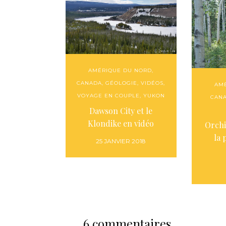
AMÉRIQUE DU NORD
,
CANADA
,
GÉOLOGIE
,
VIDÉOS
,
AM
VOYAGE EN COUPLE
,
YUKON
CAN
Dawson City et le
Klondike en vidéo
Orchi
la
25 JANVIER 2018
6 commentaires