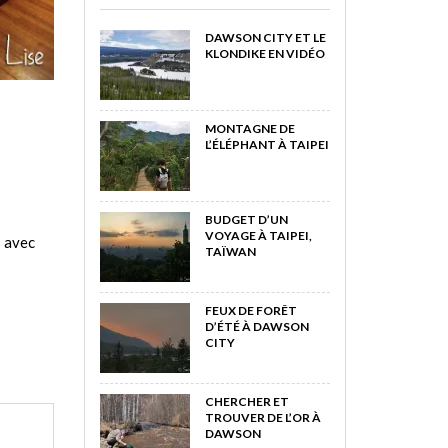
DAWSON CITY ET LE
KLONDIKE EN VIDÉO
MONTAGNE DE
L’ÉLÉPHANT À TAIPEI
BUDGET D’UN
VOYAGE À TAIPEI,
s avec
TAÏWAN
FEUX DE FORÊT
D’ÉTÉ À DAWSON
CITY
CHERCHER ET
TROUVER DE L’OR À
DAWSON