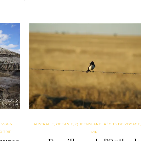
PARCS
AUSTRALIE
,
OCÉANIE
,
QUEENSLAND
,
RÉCITS DE VOYAGE
D TRIP
TRIP