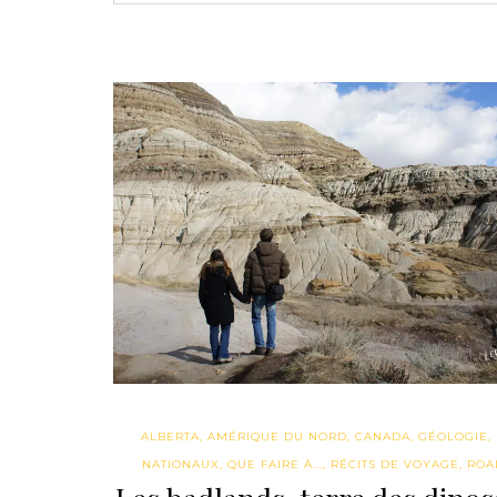
ALBERTA
,
AMÉRIQUE DU NORD
,
CANADA
,
GÉOLOGIE
,
NATIONAUX
,
QUE FAIRE À...
,
RÉCITS DE VOYAGE
,
ROA