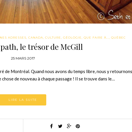
NES ADRESSES
,
CANADA
,
CULTURE
,
GÉOLOGIE
,
QUE FAIRE À...
,
QUÉBEC
ath, le trésor de McGill
25 MARS 2017
é de Montréal. Quand nous avons du temps libre, nous y retournon
ue chose de nouveau à chaque passage ! Il se trouve dans le…
LIRE LA SUITE