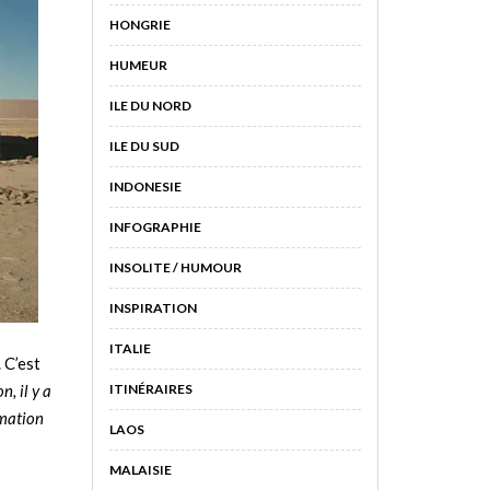
HONGRIE
HUMEUR
ILE DU NORD
ILE DU SUD
INDONESIE
INFOGRAPHIE
INSOLITE / HUMOUR
INSPIRATION
ITALIE
. C’est
n, il y a
ITINÉRAIRES
mmation
LAOS
MALAISIE