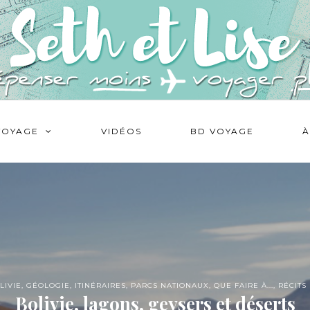
VOYAGE
VIDÉOS
BD VOYAGE
À
LIVIE
,
GÉOLOGIE
,
ITINÉRAIRES
,
PARCS NATIONAUX
,
QUE FAIRE À...
,
RÉCITS
Bolivie, lagons, geysers et déserts