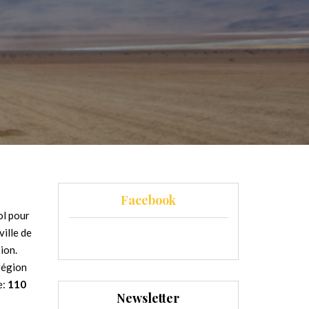
Facebook
ol pour
ille de
ion.
 région
e:
110
Newsletter