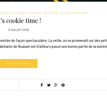
OUVELLE-ZÉLANDE
,
OCÉANIE
,
RÉCITS DE VOYAGE
,
ROAD TRIP
t’s cookie time !
3 JUILLET 2013
à montée de façon spectaculaire. La veille, on se promenait sur des pet
bitants de Ruawaï ont d’ailleurs passé une bonne partie de la mati
LIRE LA SUITE