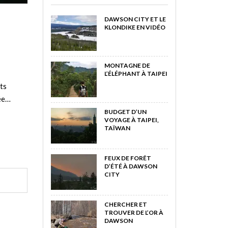
DAWSON CITY ET LE
KLONDIKE EN VIDÉO
MONTAGNE DE
L’ÉLÉPHANT À TAIPEI
its
née…
BUDGET D’UN
VOYAGE À TAIPEI,
TAÏWAN
FEUX DE FORÊT
D’ÉTÉ À DAWSON
CITY
CHERCHER ET
TROUVER DE L’OR À
DAWSON