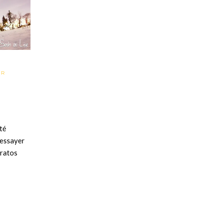
UR
té
r essayer
gratos