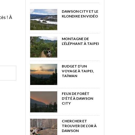
DAWSON CITY ET LE
KLONDIKE EN VIDÉO
cès ! À
MONTAGNE DE
L’ÉLÉPHANT À TAIPEI
BUDGET D’UN
VOYAGE À TAIPEI,
TAÏWAN
FEUX DE FORÊT
D’ÉTÉ À DAWSON
CITY
CHERCHER ET
TROUVER DE L’OR À
DAWSON