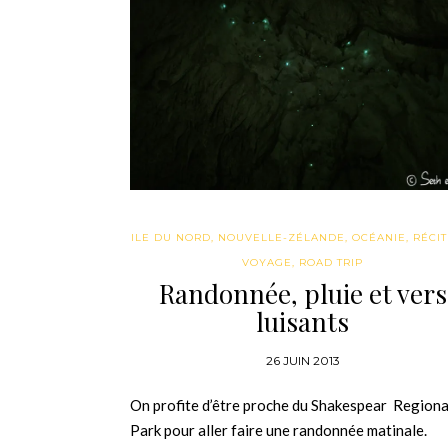
ILE DU NORD
,
NOUVELLE-ZÉLANDE
,
OCÉANIE
,
RÉCIT
VOYAGE
,
ROAD TRIP
Randonnée, pluie et vers
luisants
26 JUIN 2013
On profite d’être proche du Shakespear Regiona
Park pour aller faire une randonnée matinale.