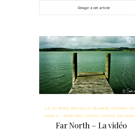
Réagir à cet article
ILE DU NORD
,
NOUVELLE-ZÉLANDE
,
OCÉANIE
,
QU
FAIRE À...
,
ROAD TRIP
,
VIDÉOS
,
VOYAGE EN COUP
Far North – La vidéo