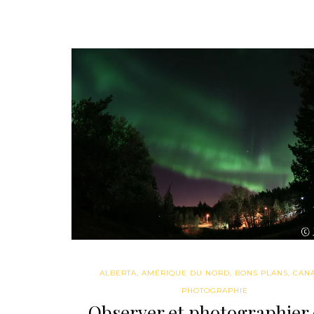
ALBERTA
,
AMÉRIQUE DU NORD
,
BONS PLANS
,
CAN
PHOTOGRAPHIE
Observer et photographier