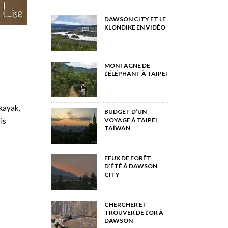
DAWSON CITY ET LE
KLONDIKE EN VIDÉO
MONTAGNE DE
L’ÉLÉPHANT À TAIPEI
 kayak,
BUDGET D’UN
is
VOYAGE À TAIPEI,
TAÏWAN
FEUX DE FORÊT
D’ÉTÉ À DAWSON
CITY
CHERCHER ET
TROUVER DE L’OR À
DAWSON