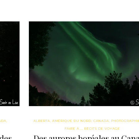
ADA
,
ALBERTA
,
AMÉRIQUE DU NORD
,
CANADA
,
PHOTOGRAPHI
FAIRE À...
,
RÉCITS DE VOYAGE
 des
Des aurores boréales au Can