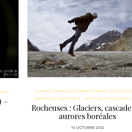
ALBERTA
,
AMÉRIQUE DU NORD
,
CANADA
,
GÉOLOGIE
,
P
PHIE
) –
NATIONAUX
,
QUE FAIRE À...
,
RÉCITS DE VOYAGE
,
ROAD 
Rocheuses : Glaciers, cascade
aurores boréales
10 OCTOBRE 2012