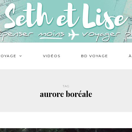
VOYAGE
VIDÉOS
BD VOYAGE
À
TAG
aurore boréale