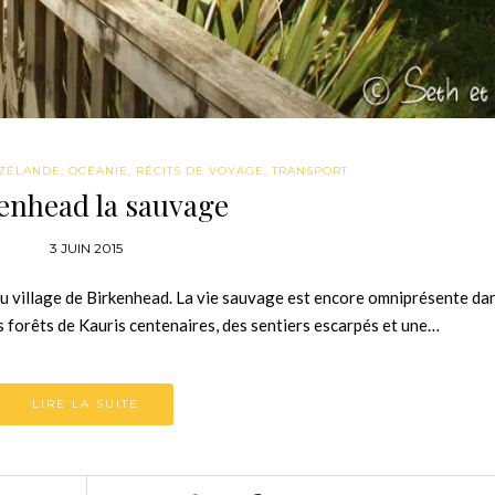
ZÉLANDE
,
OCÉANIE
,
RÉCITS DE VOYAGE
,
TRANSPORT
enhead la sauvage
3 JUIN 2015
au village de Birkenhead. La vie sauvage est encore omniprésente da
des forêts de Kauris centenaires, des sentiers escarpés et une…
LIRE LA SUITE