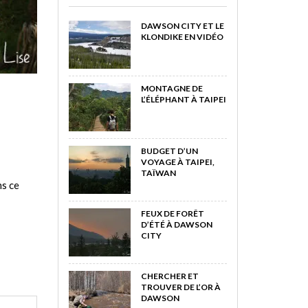
DAWSON CITY ET LE
KLONDIKE EN VIDÉO
MONTAGNE DE
L’ÉLÉPHANT À TAIPEI
BUDGET D’UN
VOYAGE À TAIPEI,
TAÏWAN
ns ce
FEUX DE FORÊT
D’ÉTÉ À DAWSON
CITY
CHERCHER ET
TROUVER DE L’OR À
DAWSON