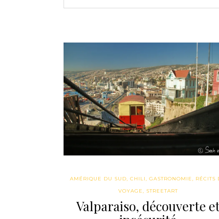
AMÉRIQUE DU SUD
,
CHILI
,
GASTRONOMIE
,
RÉCITS
VOYAGE
,
STREETART
Valparaiso, découverte e