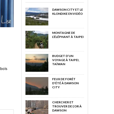
DAWSON CITY ET LE
KLONDIKE EN VIDÉO
MONTAGNE DE
L’ÉLÉPHANT À TAIPEI
BUDGET D’UN
VOYAGE À TAIPEI,
TAÏWAN
 bois
FEUX DE FORÊT
D’ÉTÉ À DAWSON
CITY
CHERCHER ET
TROUVER DE L’OR À
DAWSON