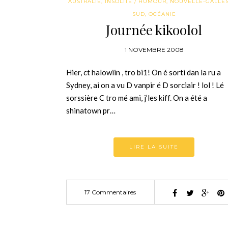
AUSTRALIE
,
INSOLITE / HUMOUR
,
NOUVELLE-GALLE
SUD
,
OCÉANIE
Journée kikoolol
1 NOVEMBRE 2008
Hier, ct halowiin , tro bi1! On é sorti dan la ru a
Sydney, ai on a vu D vanpir é D sorciair ! lol ! Lé
sorssière C tro mé ami, j’les kiff. On a été a
shinatown pr…
LIRE LA SUITE
17 Commentaires