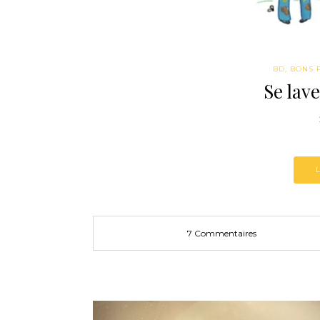
BD
,
BONS 
Se lav
7 Commentaires