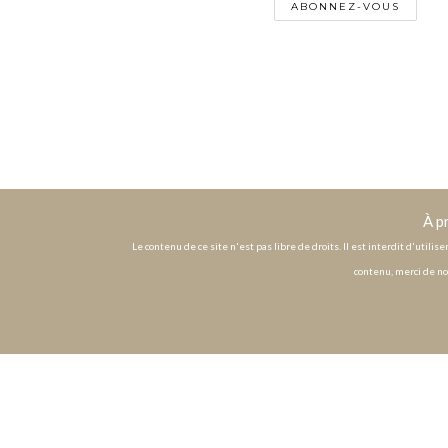
À p
Le contenu de ce site n'est pas libre de droits. Il est interdit d'utili
contenu, merci de no