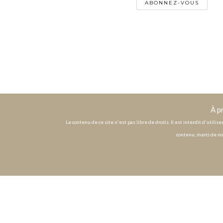
À p
Le contenu de ce site n'est pas libre de droits. Il est interdit d'utili
contenu, merci de no