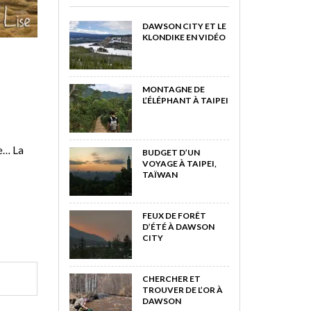
DAWSON CITY ET LE
KLONDIKE EN VIDÉO
MONTAGNE DE
L’ÉLÉPHANT À TAIPEI
le… La
BUDGET D’UN
VOYAGE À TAIPEI,
TAÏWAN
FEUX DE FORÊT
D’ÉTÉ À DAWSON
CITY
CHERCHER ET
TROUVER DE L’OR À
DAWSON