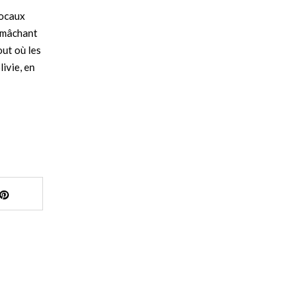
locaux
 mâchant
out où les
ivie, en