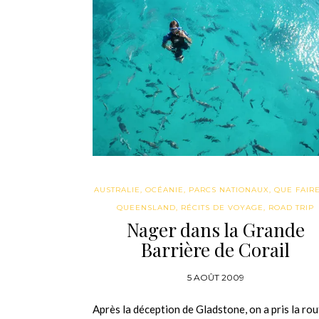
AUSTRALIE
,
OCÉANIE
,
PARCS NATIONAUX
,
QUE FAIRE 
QUEENSLAND
,
RÉCITS DE VOYAGE
,
ROAD TRIP
Nager dans la Grande
Barrière de Corail
5 AOÛT 2009
Après la déception de Gladstone, on a pris la ro