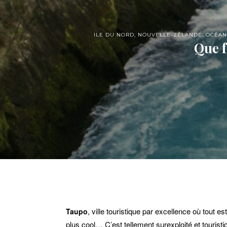
ILE DU NORD
,
NOUVELLE-ZÉLANDE
,
OCÉAN
Que f
, ville touristique par excellence où tout e
Taupo
plus cool… C’est tellement surexploité et touristi