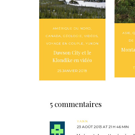
AMÉRIQUE DU NORD
,
ASIE
,
Q
CANADA
,
GÉOLOGIE
,
VIDÉOS
,
DE
VOYAGE EN COUPLE
,
YUKON
Monta
Dawson City et le
Klondike en vidéo
1
25 JANVIER 2018
5 commentaires
YANN
23 AOÛT 2013 AT 21 H 46 MIN