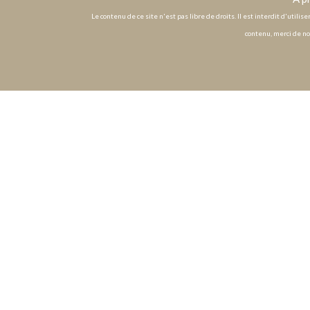
Le contenu de ce site n'est pas libre de droits. Il est interdit d'utili
contenu, merci de no