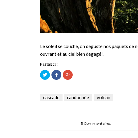
Le soleil se couche, on déguste nos paquets de n
ouvrant et au ciel bien dégagé !
Partager :
Cliquez
Cliquez
Cliquez
pour
pour
pour
partager
partager
partager
sur
sur
sur
Twitter(ouvre
Facebook(ouvre
Google+
dans
dans
(ouvre
une
une
dans
cascade
randonnée
volcan
nouvelle
nouvelle
une
fenêtre)
fenêtre)
nouvelle
fenêtre)
5 Commentaires