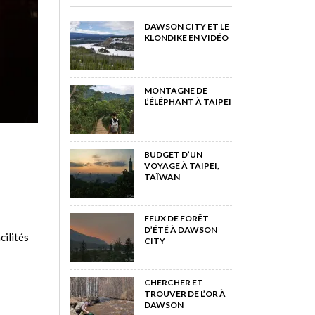
DAWSON CITY ET LE
KLONDIKE EN VIDÉO
MONTAGNE DE
L’ÉLÉPHANT À TAIPEI
BUDGET D’UN
VOYAGE À TAIPEI,
TAÏWAN
FEUX DE FORÊT
D’ÉTÉ À DAWSON
cilités
CITY
CHERCHER ET
TROUVER DE L’OR À
DAWSON