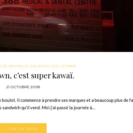
EUR
,
NOUVELLE-GALLES DU SUD
,
OCÉANIE
n, c’est super kawaï.
21 OCTOBRE 2008
e boulot. Il commence à prendre ses marques et a beaucoup plus de fa
s sandwich qu’il vend. Moi j’ai passé la journée à…
LIRE LA SUITE