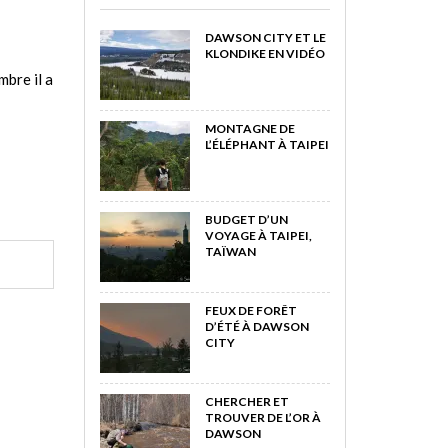
DAWSON CITY ET LE
KLONDIKE EN VIDÉO
mbre il a
MONTAGNE DE
L’ÉLÉPHANT À TAIPEI
BUDGET D’UN
VOYAGE À TAIPEI,
TAÏWAN
FEUX DE FORÊT
D’ÉTÉ À DAWSON
CITY
CHERCHER ET
TROUVER DE L’OR À
DAWSON