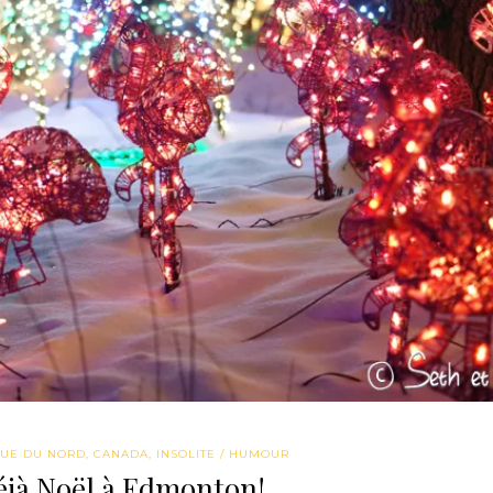
UE DU NORD
,
CANADA
,
INSOLITE / HUMOUR
éjà Noël à Edmonton!