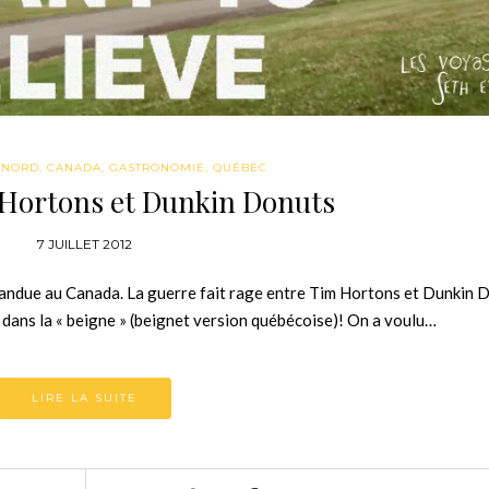
 NORD
,
CANADA
,
GASTRONOMIE
,
QUÉBEC
 Hortons et Dunkin Donuts
7 JUILLET 2012
épandue au Canada. La guerre fait rage entre Tim Hortons et Dunkin 
 dans la « beigne » (beignet version québécoise)! On a voulu…
LIRE LA SUITE