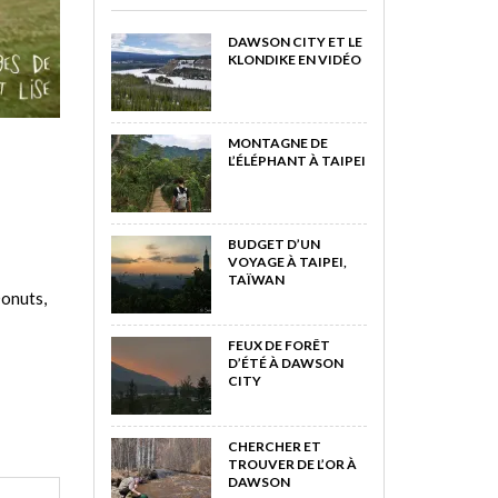
DAWSON CITY ET LE
KLONDIKE EN VIDÉO
MONTAGNE DE
L’ÉLÉPHANT À TAIPEI
BUDGET D’UN
VOYAGE À TAIPEI,
TAÏWAN
Donuts,
FEUX DE FORÊT
D’ÉTÉ À DAWSON
CITY
CHERCHER ET
TROUVER DE L’OR À
DAWSON