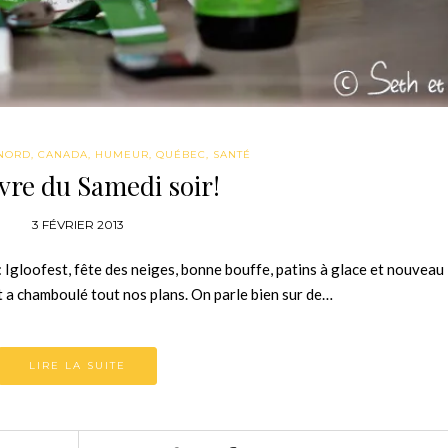
NORD
,
CANADA
,
HUMEUR
,
QUÉBEC
,
SANTÉ
èvre du Samedi soir!
3 FÉVRIER 2013
 Igloofest, fête des neiges, bonne bouffe, patins à glace et nouveau
t a chamboulé tout nos plans. On parle bien sur de…
LIRE LA SUITE