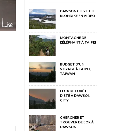
DAWSON CITY ET LE
KLONDIKE EN VIDÉO
MONTAGNE DE
L’ÉLÉPHANT À TAIPEI
BUDGET D’UN
VOYAGE À TAIPEI,
TAÏWAN
FEUX DE FORÊT
D’ÉTÉ À DAWSON
CITY
CHERCHER ET
TROUVER DE L’OR À
DAWSON