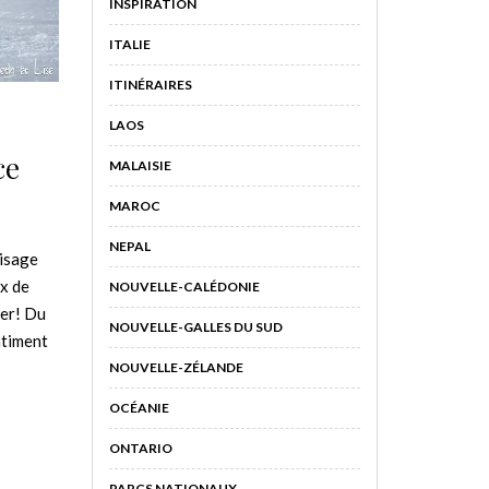
INSPIRATION
ITALIE
ITINÉRAIRES
LAOS
ce
MALAISIE
MAROC
NEPAL
isage
x de
NOUVELLE-CALÉDONIE
uer! Du
NOUVELLE-GALLES DU SUD
ntiment
NOUVELLE-ZÉLANDE
OCÉANIE
ONTARIO
PARCS NATIONAUX