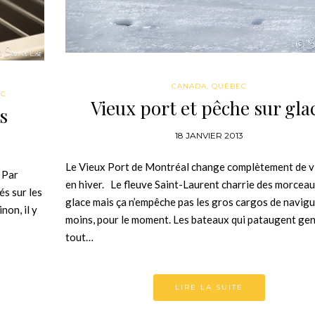
CANADA
,
QUÉBEC
EC
Vieux port et pêche sur gla
s
18 JANVIER 2013
Le Vieux Port de Montréal change complètement de v
. Par
en hiver. Le fleuve Saint-Laurent charrie des morceau
és sur les
glace mais ça n’empêche pas les gros cargos de navig
non, il y
moins, pour le moment. Les bateaux qui pataugent ge
tout…
LIRE LA SUITE