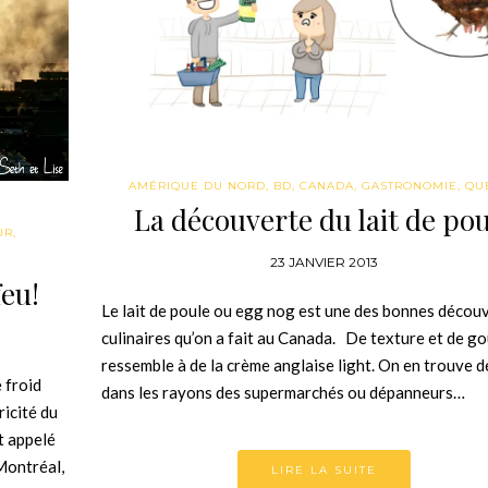
AMÉRIQUE DU NORD
,
BD
,
CANADA
,
GASTRONOMIE
,
QU
La découverte du lait de po
UR
,
23 JANVIER 2013
feu!
Le lait de poule ou egg nog est une des bonnes décou
culinaires qu’on a fait au Canada. De texture et de go
ressemble à de la crème anglaise light. On en trouve d
 froid
dans les rayons des supermarchés ou dépanneurs…
icité du
t appelé
 Montréal,
LIRE LA SUITE