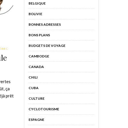
BELGIQUE
BOLIVIE
BONNES ADRESSES
BONS PLANS
BUDGETS DE VOYAGE
ÉBEC
ule
CAMBODGE
CANADA
CHILI
vertes
CUBA
ût, ça
éjà prêt
CULTURE
CYCLOTOURISME
ESPAGNE