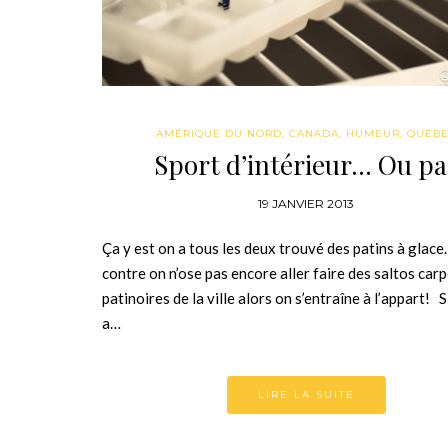
AMÉRIQUE DU NORD
,
CANADA
,
HUMEUR
,
QUÉB
Sport d’intérieur… Ou pa
19 JANVIER 2013
Ça y est on a tous les deux trouvé des patins à glace
contre on n’ose pas encore aller faire des saltos carp
patinoires de la ville alors on s’entraîne à l’appart! Si
a…
LIRE LA SUITE