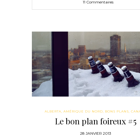
11 Commentaires
ALBERTA
,
AMÉRIQUE DU NORD
,
BONS PLANS
,
CAN
Le bon plan foireux #5
28 JANVIER 2013