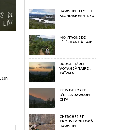
DAWSON CITY ET LE
KLONDIKE EN VIDÉO
MONTAGNE DE
L’ÉLÉPHANT À TAIPEI
BUDGET D’UN
VOYAGE À TAIPEI,
TAÏWAN
. On
FEUX DE FORÊT
D’ÉTÉ À DAWSON
CITY
CHERCHER ET
TROUVER DE L’OR À
DAWSON