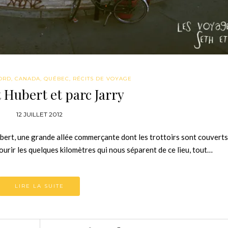
ORD
,
CANADA
,
QUÉBEC
,
RÉCITS DE VOYAGE
t Hubert et parc Jarry
12 JUILLET 2012
Hubert, une grande allée commerçante dont les trottoirs sont couverts
courir les quelques kilomètres qui nous séparent de ce lieu, tout…
LIRE LA SUITE