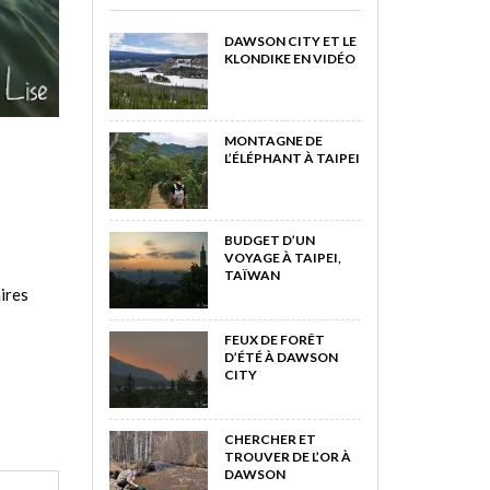
DAWSON CITY ET LE
KLONDIKE EN VIDÉO
MONTAGNE DE
L’ÉLÉPHANT À TAIPEI
BUDGET D’UN
VOYAGE À TAIPEI,
TAÏWAN
aires
FEUX DE FORÊT
D’ÉTÉ À DAWSON
CITY
CHERCHER ET
TROUVER DE L’OR À
DAWSON