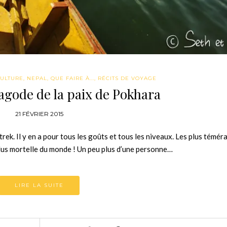
ULTURE
,
NEPAL
,
QUE FAIRE À...
,
RÉCITS DE VOYAGE
pagode de la paix de Pokhara
21 FÉVRIER 2015
rek. Il y en a pour tous les goûts et tous les niveaux. Les plus témér
plus mortelle du monde ! Un peu plus d’une personne…
LIRE LA SUITE