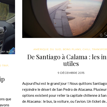
AMÉRIQUE DU SUD
,
BONS PLANS
,
CHILI
,
TRANSPOR
De Santiago à Calama : les in
utiles
 TRIP
,
9 DÉCEMBRE 2015
ip
Aujourd’hui est le grand jour ! Nous quittons Santiag
rejoindre le désert de San Pedro de Atacama. Plusieur
options existent pour relier la capitale chilienne à Sa
ions que
de Atacama : le bus, la voiture, ou l’avion. Un ticket de
 avons