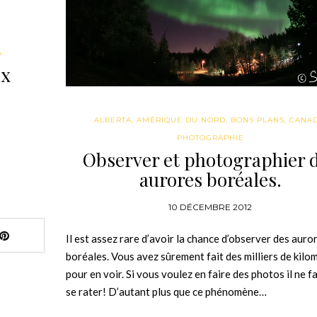
A
ux
ALBERTA
,
AMÉRIQUE DU NORD
,
BONS PLANS
,
CANA
PHOTOGRAPHIE
Observer et photographier 
aurores boréales.
10 DÉCEMBRE 2012
Il est assez rare d’avoir la chance d’observer des auro
boréales. Vous avez sûrement fait des milliers de kilo
pour en voir. Si vous voulez en faire des photos il ne f
se rater! D’autant plus que ce phénomène…