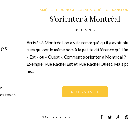
AMÉRIQUE DU NORD
,
CANADA
,
QUÉBEC
,
TRANSPOR
S’orienter à Montréal
28 JUIN 2012
Arrivés à Montréal, on a vite remarqué qu’il y avait pl
les
rues qui ont le même nom à la petite différence qu’il fin
« Est » ou « Ouest ». Comment s’orienter à Montréal ?
Exemple: Rue Rachel Est et Rue Rachel Ouest. Mais p
ne…
le
LIRE LA SUITE
les taxes
9 Commentaires