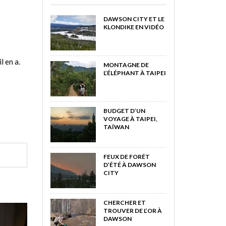
DAWSON CITY ET LE
KLONDIKE EN VIDÉO
l en a.
MONTAGNE DE
L’ÉLÉPHANT À TAIPEI
BUDGET D’UN
VOYAGE À TAIPEI,
TAÏWAN
FEUX DE FORÊT
D’ÉTÉ À DAWSON
CITY
CHERCHER ET
TROUVER DE L’OR À
DAWSON