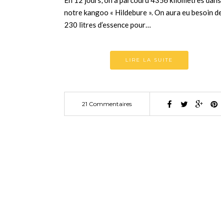
En 12 jours, on a parcouru 4356 kilomètres dans
notre kangoo « Hildebure ». On aura eu besoin d
230 litres d’essence pour…
LIRE LA SUITE
21 Commentaires